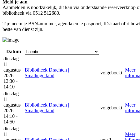
Meld je aan
Aanmelden is noodzakelijk, dit kan via onderstaande reserveerknop of
bibliotheek via 0512 512680.
Tip: neem je BSN-nummer, agenda en je paspoort, ID-kaart of rijbew
beste van dienst zijn.
Datum
dinsdag
11
augustus
Bibliotheek Drachten |
Meer
volgeboekt
2026
Smallingerland
informa
13:30 -
14:10
dinsdag
11
augustus
Bibliotheek Drachten |
Meer
volgeboekt
2026
Smallingerland
informa
14:10 -
14:50
dinsdag
11
Meer
augustus
Bibliotheek Drachten |
nog 1
informa