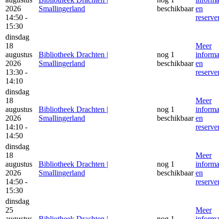
2026
Smallingerland
beschikbaar
en
14:50 -
reserve
15:30
dinsdag
18
Meer
augustus
Bibliotheek Drachten |
nog 1
informa
2026
Smallingerland
beschikbaar
en
13:30 -
reserve
14:10
dinsdag
18
Meer
augustus
Bibliotheek Drachten |
nog 1
informa
2026
Smallingerland
beschikbaar
en
14:10 -
reserve
14:50
dinsdag
18
Meer
augustus
Bibliotheek Drachten |
nog 1
informa
2026
Smallingerland
beschikbaar
en
14:50 -
reserve
15:30
dinsdag
25
Meer
augustus
Bibliotheek Drachten |
nog 1
informa