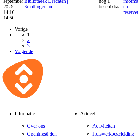
september
Bibliotheek Drachten |
nog 1
informa
2026
Smallingerland
beschikbaar
en
14:10 -
reserve
14:50
Vorige
1
2
3
Volgende
Informatie
Actueel
Over ons
Activiteiten
Openingstijden
Huiswerkbegeleiding