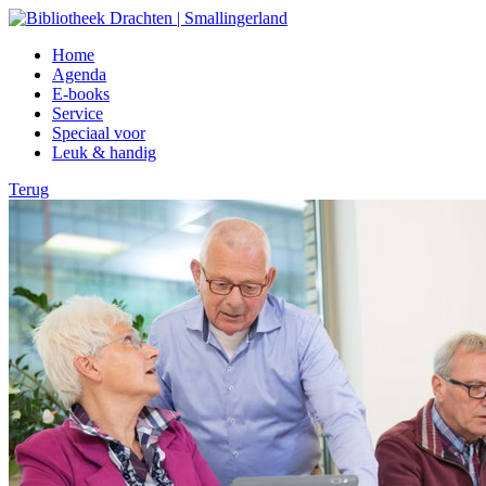
Home
Agenda
E-books
Service
Speciaal voor
Leuk & handig
Terug