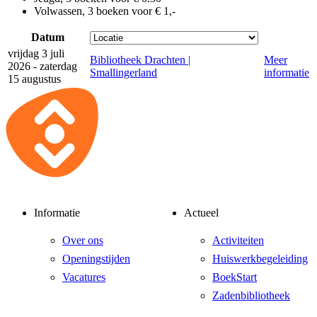
Volwassen, 3 boeken voor € 1,-
Datum
vrijdag 3 juli
Bibliotheek Drachten |
Meer
2026 - zaterdag
Smallingerland
informatie
15 augustus
Informatie
Actueel
Over ons
Activiteiten
Openingstijden
Huiswerkbegeleiding
Vacatures
BoekStart
Zadenbibliotheek