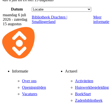
Datum
maandag 6 juli
Bibliotheek Drachten |
Meer
2026 - zaterdag
Smallingerland
informatie
15 augustus
Informatie
Actueel
Over ons
Activiteiten
Openingstijden
Huiswerkbegeleiding
Vacatures
BoekStart
Zadenbibliotheek