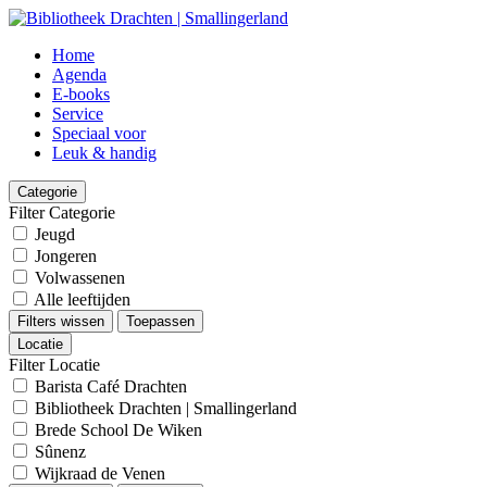
Home
Agenda
E-books
Service
Speciaal voor
Leuk & handig
Categorie
Filter Categorie
Jeugd
Jongeren
Volwassenen
Alle leeftijden
Filters wissen
Toepassen
Locatie
Filter Locatie
Barista Café Drachten
Bibliotheek Drachten | Smallingerland
Brede School De Wiken
Sûnenz
Wijkraad de Venen