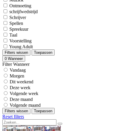
Ontmoeting
schrijfwedstrijd
Schrijver
Spellen
Spreekuur
Taal
Voorstelling
Young Adult
Filters wissen
Toepassen
0
Wanneer
Filter Wanneer
Vandaag
Morgen
Dit weekend
Deze week
Volgende week
Deze maand
Volgende maand
Filters wissen
Toepassen
Reset filters