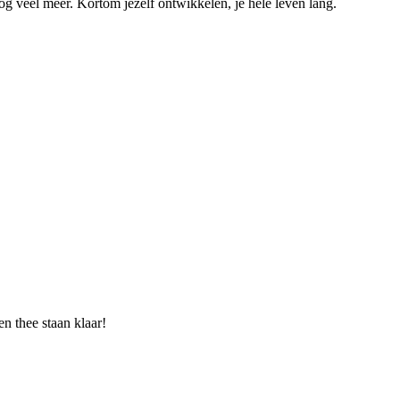
og veel meer. Kortom jezelf ontwikkelen, je hele leven lang.
n thee staan klaar!