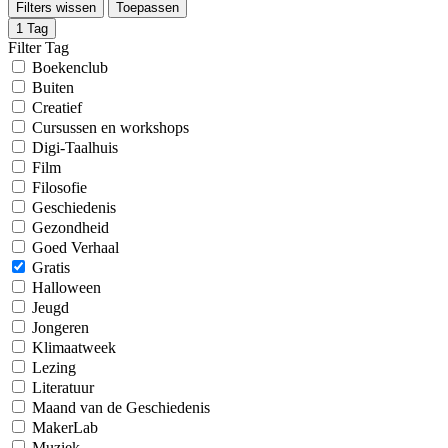
Filters wissen
Toepassen
1
Tag
Filter Tag
Boekenclub
Buiten
Creatief
Cursussen en workshops
Digi-Taalhuis
Film
Filosofie
Geschiedenis
Gezondheid
Goed Verhaal
Gratis
Halloween
Jeugd
Jongeren
Klimaatweek
Lezing
Literatuur
Maand van de Geschiedenis
MakerLab
Muziek