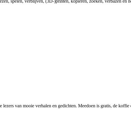
ezen, spelen, verblijven, (3D-)printen, kopiëren, zoeken, verbazen en n
 lezers van mooie verhalen en gedichten. Meedoen is gratis, de koffie e