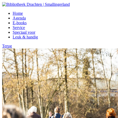
Home
Agenda
E-books
Service
Speciaal voor
Leuk & handig
Terug