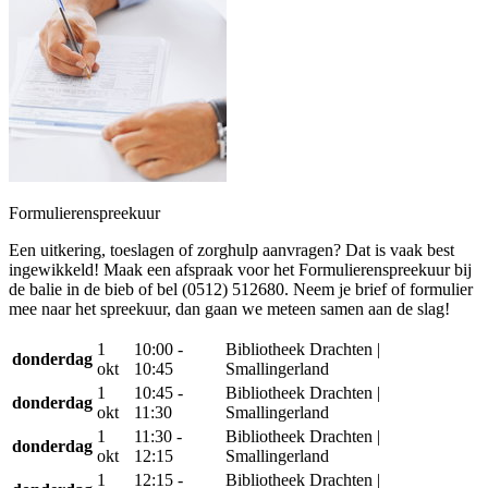
Formulierenspreekuur
Een uitkering, toeslagen of zorghulp aanvragen? Dat is vaak best
ingewikkeld! Maak een afspraak voor het Formulierenspreekuur bij
de balie in de bieb of bel (0512) 512680. Neem je brief of formulier
mee naar het spreekuur, dan gaan we meteen samen aan de slag!
1
10:00 -
Bibliotheek Drachten |
donderdag
okt
10:45
Smallingerland
1
10:45 -
Bibliotheek Drachten |
donderdag
okt
11:30
Smallingerland
1
11:30 -
Bibliotheek Drachten |
donderdag
okt
12:15
Smallingerland
1
12:15 -
Bibliotheek Drachten |