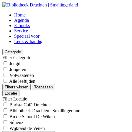
Home
Agenda
E-books
Service
Speciaal voor
Leuk & handig
Categorie
Filter Categorie
Jeugd
Jongeren
Volwassenen
Alle leeftijden
Filters wissen
Toepassen
Locatie
Filter Locatie
Barista Café Drachten
Bibliotheek Drachten | Smallingerland
Brede School De Wiken
Sûnenz
Wijkraad de Venen