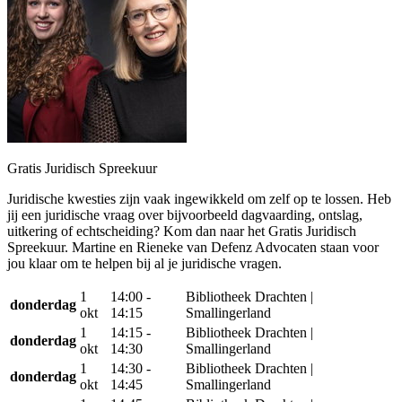
Gratis Juridisch Spreekuur
Juridische kwesties zijn vaak ingewikkeld om zelf op te lossen. Heb
jij een juridische vraag over bijvoorbeeld dagvaarding, ontslag,
uitkering of echtscheiding? Kom dan naar het Gratis Juridisch
Spreekuur. Martine en Rieneke van Defenz Advocaten staan voor
jou klaar om te helpen bij al je juridische vragen.
1
14:00 -
Bibliotheek Drachten |
donderdag
okt
14:15
Smallingerland
1
14:15 -
Bibliotheek Drachten |
donderdag
okt
14:30
Smallingerland
1
14:30 -
Bibliotheek Drachten |
donderdag
okt
14:45
Smallingerland